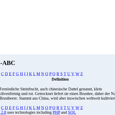
i-ABC
C
D
E
F
G
H
I
J
K
L
M
N
O
P
Q
R
S
T
U
V
W
Z
Definition
Fernöstliche Steinfrucht, auch chinesische Dattel genannt, klein
olivenförmig und rot. Getrocknet liefert sie einen Brusttee, daher der 
Brustbeere. Stammt aus China, wird aber inzwischen weltweit kultiviert
C
D
E
F
G
H
I
J
K
L
M
N
O
P
Q
R
S
T
U
V
W
Z
 2.8
uses technologies including
PHP
and
SQL