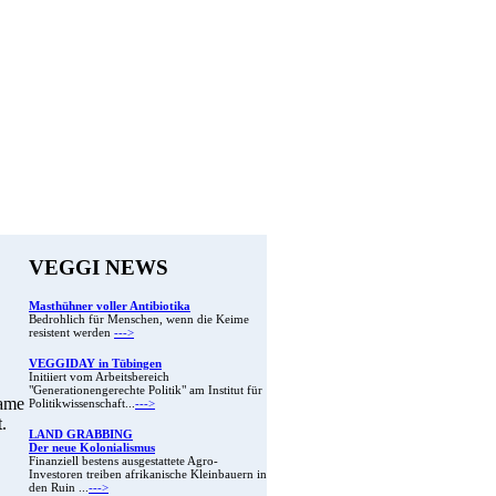
VEGGI NEWS
Masthühner voller Antibiotika
Bedrohlich für Menschen, wenn die Keime
resistent werden
--->
VEGGIDAY in Tübingen
Initiiert vom Arbeitsbereich
"Generationengerechte Politik" am Institut für
Name
Politikwissenschaft...
--->
.
LAND GRABBING
Der neue Kolonialismus
Finanziell bestens ausgestattete Agro-
Investoren treiben afrikanische Kleinbauern in
den Ruin ...
--->