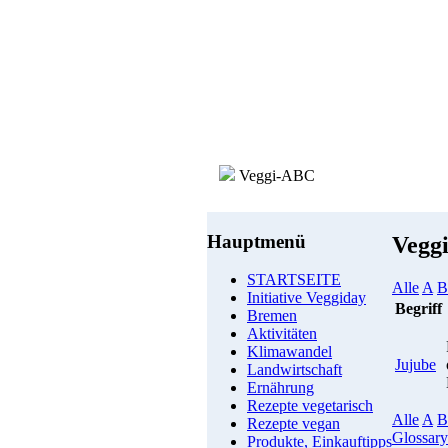
Veggi-ABC
Hauptmenü
Vegg
STARTSEITE
Alle
A
B
Initiative Veggiday
Begriff
Bremen
Aktivitäten
Klimawandel
Jujube
Landwirtschaft
Ernährung
Rezepte vegetarisch
Alle
A
B
Rezepte vegan
Glossary
Produkte, Einkauftipps