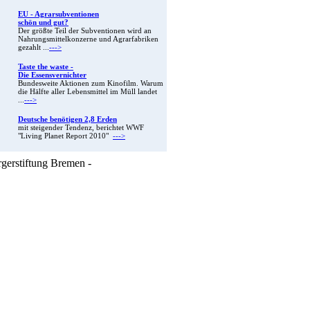
EU - Agrarsubventionen
schön und gut?
Der größte Teil der Subventionen wird an
Nahrungsmittelkonzerne und Agrarfabriken
gezahlt ...
--->
Taste the waste -
Die Essensvernichter
Bundesweite Aktionen zum Kinofilm. Warum
die Hälfte aller Lebensmittel im Müll landet
...
--->
Deutsche benötigen 2,8 Erden
mit steigender Tendenz, berichtet WWF
"Living Planet Report 2010"
--->
rgerstiftung Bremen -