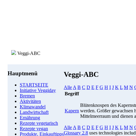
Veggi-ABC
Hauptmenü
Veggi-ABC
STARTSEITE
Alle
A
B
C
D
E
F
G
H
I
J
K
L
M
N
Initiative Veggiday
Begriff
Bremen
Aktivitäten
Blütenknospen des Kapernstra
Klimawandel
Kapern
werden. Größer gewachsen he
Landwirtschaft
Mittelmeerraum und dienen a
Ernährung
Rezepte vegetarisch
Alle
A
B
C
D
E
F
G
H
I
J
K
L
M
N
Rezepte vegan
Glossary 2.8
uses technologies inclu
Produkte, Einkauftipps