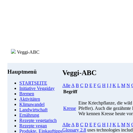
Veggi-ABC
Hauptmenü
Veggi-ABC
STARTSEITE
Alle
A
B
C
D
E
F
G
H
I
J
K
L
M
N
Initiative Veggiday
Begriff
Bremen
Aktivitäten
Eine Kriechpflanze, die wild
Klimawandel
Kresse
Pfeffer). Auch die gezähmte Fo
Landwirtschaft
Wir kennen Kresse heute vor
Ernährung
Rezepte vegetarisch
Alle
A
B
C
D
E
F
G
H
I
J
K
L
M
N
Rezepte vegan
Glossary 2.8
uses technologies inclu
Produkte, Einkauftipps