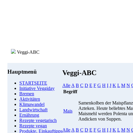
Veggi-ABC
Hauptmenü
Veggi-ABC
STARTSEITE
Alle
A
B
C
D
E
F
G
H
I
J
K
L
M
N
Initiative Veggiday
Begriff
Bremen
Aktivitäten
Samenkolben der Maispflanz
Klimawandel
Azteken. Heute beliebtes Mat
Landwirtschaft
Mais
Maismehl werden Polenta und
Ernährung
Andicken von Suppen.
Rezepte vegetarisch
Rezepte vegan
Alle
A
B
C
D
E
F
G
H
I
J
K
L
M
N
Produkte, Einkauftipps