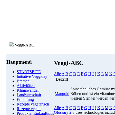
Veggi-ABC
Hauptmenü
Veggi-ABC
STARTSEITE
Alle
A
B
C
D
E
F
G
H
I
J
K
L
M
N
Initiative Veggiday
Begriff
Bremen
Aktivitäten
Spinatähnliches Gemüse mit 
Klimawandel
Mangold
Rüben und ist ein vitaminr
Landwirtschaft
weißen Stengel werden gern
Ernährung
Rezepte vegetarisch
Alle
A
B
C
D
E
F
G
H
I
J
K
L
M
N
Rezepte vegan
Glossary 2.8
uses technologies inclu
Produkte, Einkauftipps