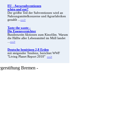
EU - Agrarsubventionen
schön und gut?
Der größte Teil der Subventionen wird an
Nahrungsmittelkonzerne und Agrarfabriken
gezahlt ...
--->
Taste the waste -
Die Essensvernichter
Bundesweite Aktionen zum Kinofilm. Warum
die Hälfte aller Lebensmittel im Müll landet
...
--->
Deutsche benötigen 2,8 Erden
mit steigender Tendenz, berichtet WWF
"Living Planet Report 2010"
--->
rgerstiftung Bremen -