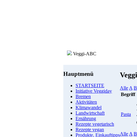
Veggi-ABC
Hauptmenü
Vegg
STARTSEITE
Alle
A
B
Initiative Veggiday
Begriff
Bremen
Aktivitäten
Klimawandel
Landwirtschaft
Pasta
Ernährung
Rezepte vegetarisch
Rezepte vegan
Alle
A
B
Produkte, Einkauftipps