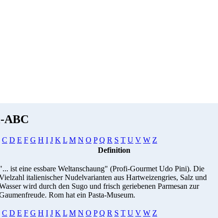
i-ABC
C
D
E
F
G
H
I
J
K
L
M
N
O
P
Q
R
S
T
U
V
W
Z
Definition
"... ist eine essbare Weltanschaung" (Profi-Gourmet Udo Pini). Die
Vielzahl italienischer Nudelvarianten aus Hartweizengries, Salz und
Wasser wird durch den Sugo und frisch geriebenen Parmesan zur
Gaumenfreude. Rom hat ein Pasta-Museum.
C
D
E
F
G
H
I
J
K
L
M
N
O
P
Q
R
S
T
U
V
W
Z