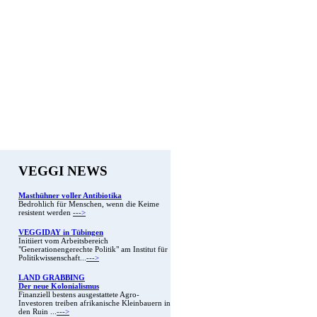
VEGGI NEWS
Masthühner voller Antibiotika
Bedrohlich für Menschen, wenn die Keime
resistent werden
--->
VEGGIDAY in Tübingen
Initiiert vom Arbeitsbereich
"Generationengerechte Politik" am Institut für
Politikwissenschaft...
--->
LAND GRABBING
Der neue Kolonialismus
Finanziell bestens ausgestattete Agro-
Investoren treiben afrikanische Kleinbauern in
den Ruin ...
--->