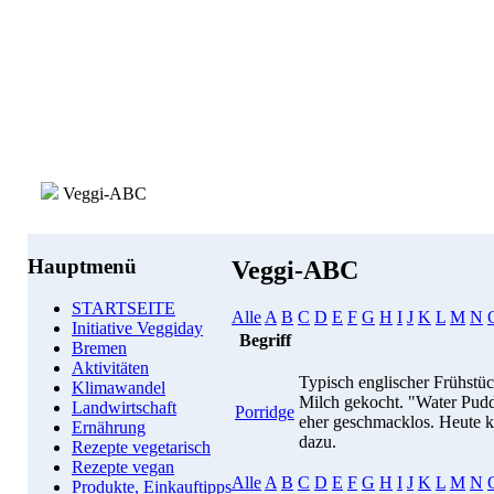
Veggi-ABC
Hauptmenü
Veggi-ABC
STARTSEITE
Alle
A
B
C
D
E
F
G
H
I
J
K
L
M
N
Initiative Veggiday
Begriff
Bremen
Aktivitäten
Typisch englischer Frühstüc
Klimawandel
Milch gekocht. "Water Puddi
Landwirtschaft
Porridge
eher geschmacklos. Heute k
Ernährung
dazu.
Rezepte vegetarisch
Rezepte vegan
Alle
A
B
C
D
E
F
G
H
I
J
K
L
M
N
Produkte, Einkauftipps