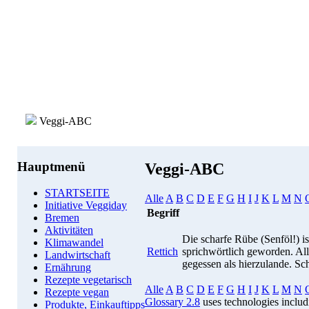
Veggi-ABC
Hauptmenü
Veggi-ABC
STARTSEITE
Alle
A
B
C
D
E
F
G
H
I
J
K
L
M
N
Initiative Veggiday
Begriff
Bremen
Aktivitäten
Die scharfe Rübe (Senföl!) i
Klimawandel
Rettich
sprichwörtlich geworden. All
Landwirtschaft
gegessen als hierzulande. Sc
Ernährung
Rezepte vegetarisch
Alle
A
B
C
D
E
F
G
H
I
J
K
L
M
N
Rezepte vegan
Glossary 2.8
uses technologies inclu
Produkte, Einkauftipps