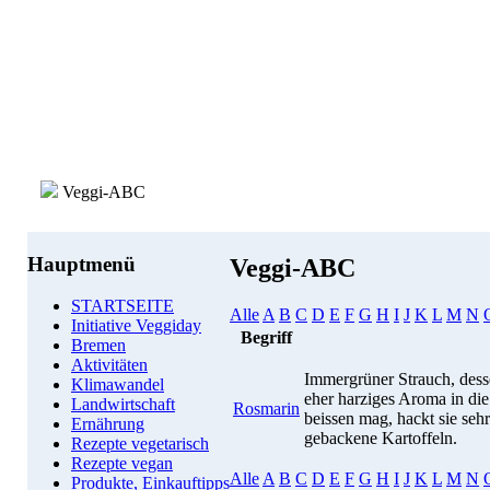
Veggi-ABC
Hauptmenü
Veggi-ABC
STARTSEITE
Alle
A
B
C
D
E
F
G
H
I
J
K
L
M
N
Initiative Veggiday
Begriff
Bremen
Aktivitäten
Immergrüner Strauch, dess
Klimawandel
eher harziges Aroma in die
Landwirtschaft
Rosmarin
beissen mag, hackt sie sehr
Ernährung
gebackene Kartoffeln.
Rezepte vegetarisch
Rezepte vegan
Alle
A
B
C
D
E
F
G
H
I
J
K
L
M
N
Produkte, Einkauftipps