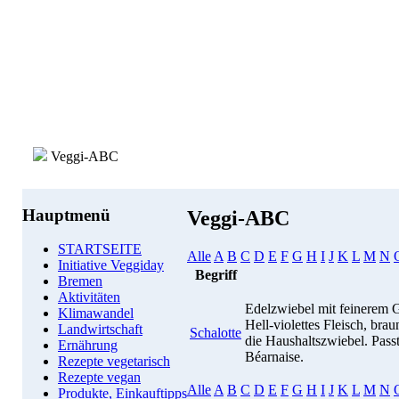
Veggi-ABC
Hauptmenü
Veggi-ABC
STARTSEITE
Alle
A
B
C
D
E
F
G
H
I
J
K
L
M
N
Initiative Veggiday
Begriff
Bremen
Aktivitäten
Edelzwiebel mit feinerem G
Klimawandel
Hell-violettes Fleisch, bra
Landwirtschaft
Schalotte
die Haushaltszwiebel. Passt
Ernährung
Béarnaise.
Rezepte vegetarisch
Rezepte vegan
Alle
A
B
C
D
E
F
G
H
I
J
K
L
M
N
Produkte, Einkauftipps