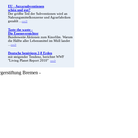
EU - Agrarsubventionen
schön und gut?
Der größte Teil der Subventionen wird an
Nahrungsmittelkonzerne und Agrarfabriken
gezahlt ...
--->
Taste the waste -
Die Essensvernichter
Bundesweite Aktionen zum Kinofilm. Warum
die Hälfte aller Lebensmittel im Müll landet
...
--->
Deutsche benötigen 2,8 Erden
mit steigender Tendenz, berichtet WWF
"Living Planet Report 2010"
--->
rgerstiftung Bremen -