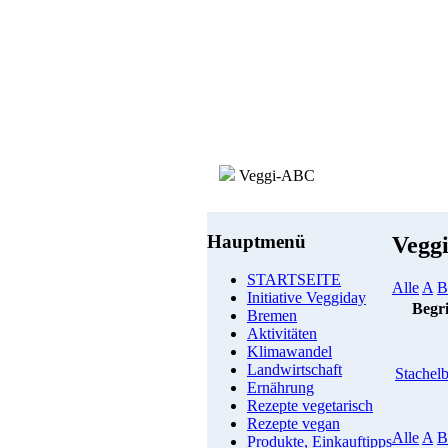
Veggi-ABC
Hauptmenü
Vegg
STARTSEITE
Alle
A
B
Initiative Veggiday
Begri
Bremen
Aktivitäten
Klimawandel
Landwirtschaft
Stachel
Ernährung
Rezepte vegetarisch
Rezepte vegan
Alle
A
B
Produkte, Einkauftipps