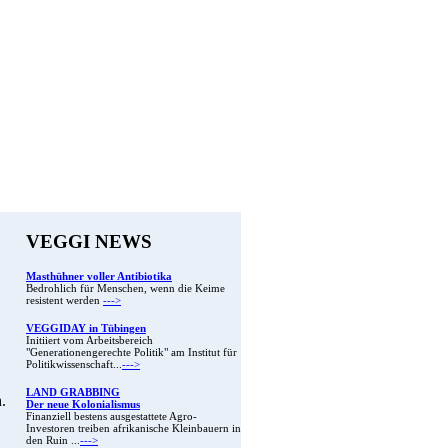
VEGGI NEWS
Masthühner voller Antibiotika
Bedrohlich für Menschen, wenn die Keime
resistent werden
--->
VEGGIDAY in Tübingen
Initiiert vom Arbeitsbereich
"Generationengerechte Politik" am Institut für
Politikwissenschaft...
--->
LAND GRABBING
.
Der neue Kolonialismus
Finanziell bestens ausgestattete Agro-
Investoren treiben afrikanische Kleinbauern in
den Ruin ...
--->