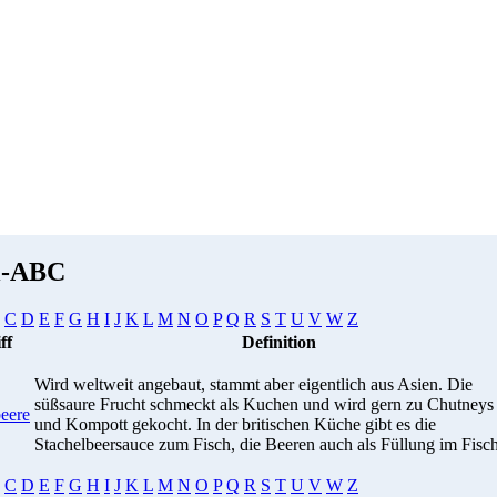
i-ABC
C
D
E
F
G
H
I
J
K
L
M
N
O
P
Q
R
S
T
U
V
W
Z
ff
Definition
Wird weltweit angebaut, stammt aber eigentlich aus Asien. Die
süßsaure Frucht schmeckt als Kuchen und wird gern zu Chutneys
beere
und Kompott gekocht. In der britischen Küche gibt es die
Stachelbeersauce zum Fisch, die Beeren auch als Füllung im Fisch
C
D
E
F
G
H
I
J
K
L
M
N
O
P
Q
R
S
T
U
V
W
Z