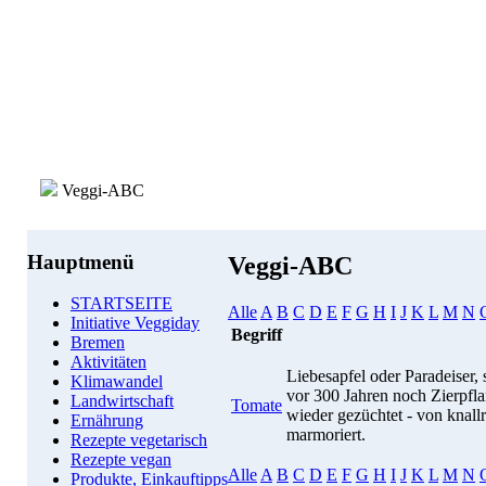
Veggi-ABC
Hauptmenü
Veggi-ABC
STARTSEITE
Alle
A
B
C
D
E
F
G
H
I
J
K
L
M
N
Initiative Veggiday
Begriff
Bremen
Aktivitäten
Liebesapfel oder Paradeiser
Klimawandel
vor 300 Jahren noch Zierpfla
Landwirtschaft
Tomate
wieder gezüchtet - von knallr
Ernährung
marmoriert.
Rezepte vegetarisch
Rezepte vegan
Alle
A
B
C
D
E
F
G
H
I
J
K
L
M
N
Produkte, Einkauftipps