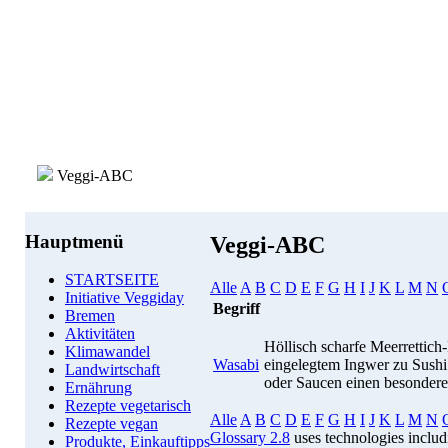
Veggi-ABC
Hauptmenü
Veggi-ABC
STARTSEITE
Alle
A
B
C
D
E
F
G
H
I
J
K
L
M
N
Initiative Veggiday
Begriff
Bremen
Aktivitäten
Höllisch scharfe Meerrettich
Klimawandel
Wasabi
eingelegtem Ingwer zu Sushi 
Landwirtschaft
oder Saucen einen besondere
Ernährung
Rezepte vegetarisch
Alle
A
B
C
D
E
F
G
H
I
J
K
L
M
N
Rezepte vegan
Glossary 2.8
uses technologies inclu
Produkte, Einkauftipps