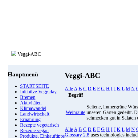
Veggi-ABC
Hauptmenü
Veggi-ABC
STARTSEITE
Alle
A
B
C
D
E
F
G
H
I
J
K
L
M
N
Initiative Veggiday
Begriff
Bremen
Aktivitäten
Seltene, immergrüne Würz
Klimawandel
Weinraute
unseren Gärten gedeiht. Di
Landwirtschaft
schmecken gut in Salaten 
Ernährung
Rezepte vegetarisch
Alle
A
B
C
D
E
F
G
H
I
J
K
L
M
N
Rezepte vegan
Glossary 2.8
uses technologies inclu
Produkte, Einkauftipps