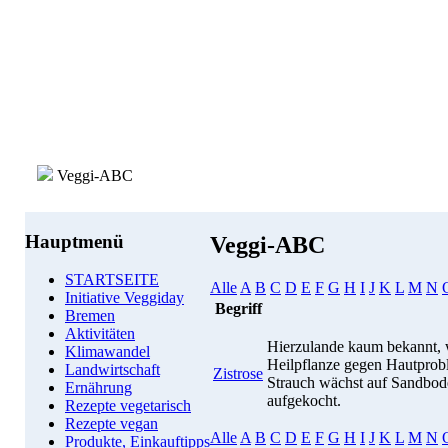
Veggi-ABC
Hauptmenü
Veggi-ABC
STARTSEITE
Alle
A
B
C
D
E
F
G
H
I
J
K
L
M
N
Initiative Veggiday
Begriff
Bremen
Aktivitäten
Hierzulande kaum bekannt, w
Klimawandel
Heilpflanze gegen Hautprob
Landwirtschaft
Zistrose
Strauch wächst auf Sandbod
Ernährung
aufgekocht.
Rezepte vegetarisch
Rezepte vegan
Alle
A
B
C
D
E
F
G
H
I
J
K
L
M
N
Produkte, Einkauftipps