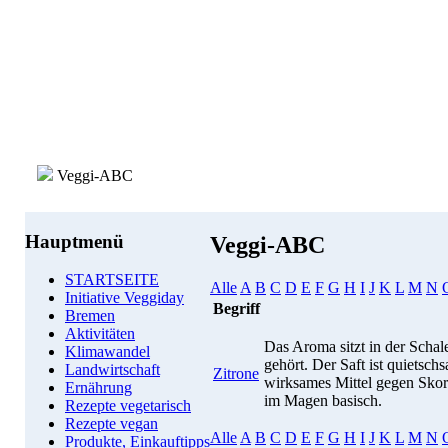
Veggi-ABC
Hauptmenü
Veggi-ABC
STARTSEITE
Alle
A
B
C
D
E
F
G
H
I
J
K
L
M
N
Initiative Veggiday
Begriff
Bremen
Aktivitäten
Das Aroma sitzt in der Schal
Klimawandel
gehört. Der Saft ist quietsch
Landwirtschaft
Zitrone
wirksames Mittel gegen Skorb
Ernährung
im Magen basisch.
Rezepte vegetarisch
Rezepte vegan
Alle
A
B
C
D
E
F
G
H
I
J
K
L
M
N
Produkte, Einkauftipps