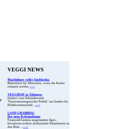
VEGGI NEWS
Masthühner voller Antibiotika
Bedrohlich für Menschen, wenn die Keime
resistent werden
--->
VEGGIDAY in Tübingen
Initiiert vom Arbeitsbereich
e
"Generationengerechte Politik" am Institut für
Politikwissenschaft...
--->
LAND GRABBING
Der neue Kolonialismus
Finanziell bestens ausgestattete Agro-
Investoren treiben afrikanische Kleinbauern in
den Ruin ...
--->