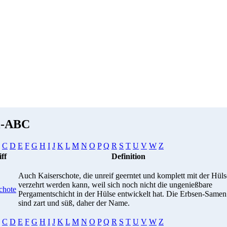
i-ABC
C
D
E
F
G
H
I
J
K
L
M
N
O
P
Q
R
S
T
U
V
W
Z
ff
Definition
Auch Kaiserschote, die unreif geerntet und komplett mit der Hüls
verzehrt werden kann, weil sich noch nicht die ungenießbare
chote
Pergamentschicht in der Hülse entwickelt hat. Die Erbsen-Samen
sind zart und süß, daher der Name.
C
D
E
F
G
H
I
J
K
L
M
N
O
P
Q
R
S
T
U
V
W
Z