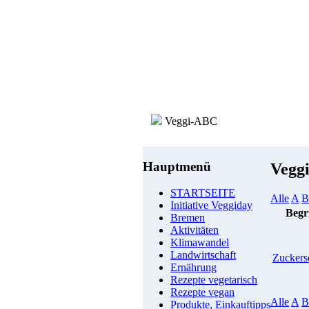
Veggi-ABC
Hauptmenü
Vegg
STARTSEITE
Alle
A
B
Initiative Veggiday
Begri
Bremen
Aktivitäten
Klimawandel
Landwirtschaft
Zuckers
Ernährung
Rezepte vegetarisch
Rezepte vegan
Alle
A
B
Produkte, Einkauftipps