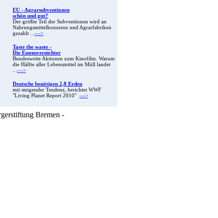
EU - Agrarsubventionen
schön und gut?
Der größte Teil der Subventionen wird an
Nahrungsmittelkonzerne und Agrarfabriken
gezahlt ...
--->
Taste the waste -
Die Essensvernichter
Bundesweite Aktionen zum Kinofilm. Warum
die Hälfte aller Lebensmittel im Müll landet
...
--->
Deutsche benötigen 2,8 Erden
mit steigender Tendenz, berichtet WWF
"Living Planet Report 2010"
--->
rgerstiftung Bremen -